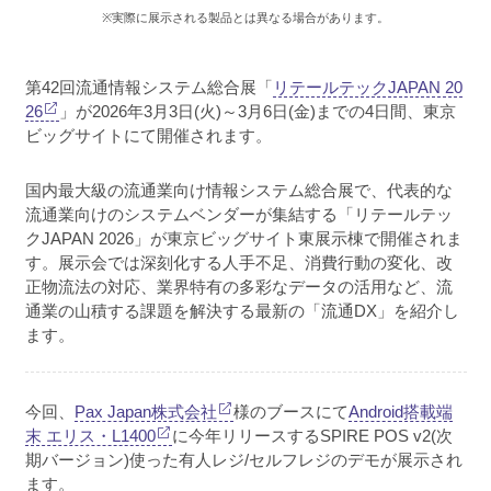
※実際に展示される製品とは異なる場合があります。
第42回流通情報システム総合展「
リテールテックJAPAN 20
26
」が2026年3月3日(火)～3月6日(金)までの4日間、東京
ビッグサイトにて開催されます。
国内最大級の流通業向け情報システム総合展で、代表的な
流通業向けのシステムベンダーが集結する「リテールテッ
クJAPAN 2026」が東京ビッグサイト東展示棟で開催されま
す。展示会では深刻化する人手不足、消費行動の変化、改
正物流法の対応、業界特有の多彩なデータの活用など、流
通業の山積する課題を解決する最新の「流通DX」を紹介し
ます。
今回、
Pax Japan株式会社
様のブースにて
Android搭載端
末 エリス・L1400
に今年リリースするSPIRE POS v2(次
期バージョン)使った有人レジ/セルフレジのデモが展示され
ます。